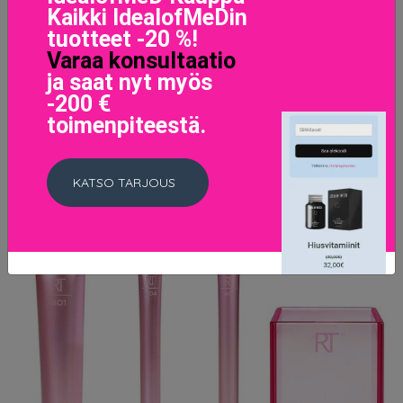
Kaikki IdealofMeDin
21.95 EUR
tuotteet -20 %!
Varaa konsultaatio
LISÄTIETOJA
ja saat nyt myös
-200 €
toimenpiteestä.
KATSO TARJOUS