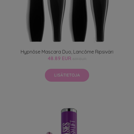
Hypnôse Mascara Duo, Lancôme Ripsiväri
48.89 EUR
61.11 EUR
LISÄTIETOJA