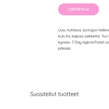
LISÄTIETOJA
Uusi, hohtava, auringon hellimä
kuin iho kaipaa säihkettä. Tu
kynsiisi. 7 Day Hybrid Polish o
pitkään.
Suositellut tuotteet