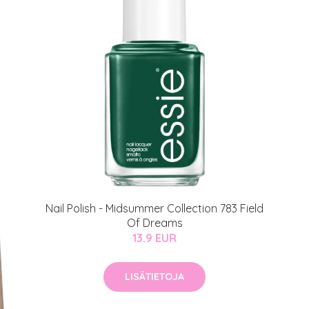
atio
ja saat nyt myös -200 €
.
Nail Polish - Midsummer Collection 783 Field
Of Dreams
13.9 EUR
LISÄTIETOJA