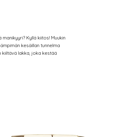
 manikyyri? Kyllä kiitos! Muukin
o lämpimän kesäillan tunnelma
n kiiltävä lakka, joka kestää