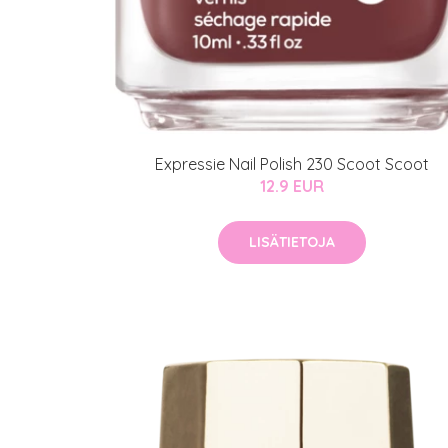
Expressie Nail Polish 230 Scoot Scoot
12.9 EUR
LISÄTIETOJA
Erikoist
Sponsoriltamme
IdealofMeD K
Kaikki Idealof