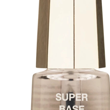
Varaa konsulta
toimenpiteestä
KATSO TARJOUS