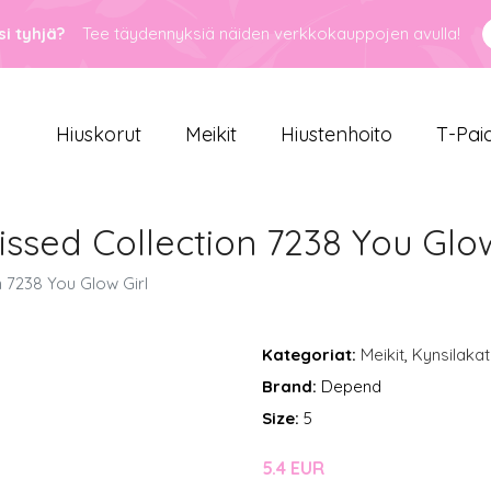
i tyhjä?
Tee täydennyksiä näiden verkkokauppojen avulla!
Hiuskorut
Meikit
Hiustenhoito
T-Pai
issed Collection 7238 You Glow
n 7238 You Glow Girl
Kategoriat:
Meikit
,
Kynsilakat
Brand:
Depend
Size:
5
5.4 EUR