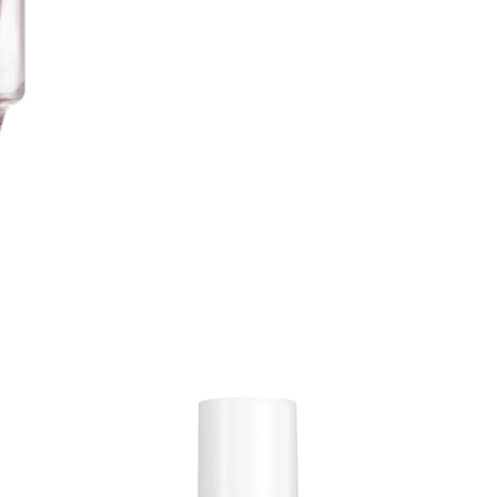
arjous
auppa
MeDin tuotteet -20 %!