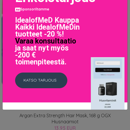
Sponsoriltamme
IdealofMeD Kauppa
Kaikki IdealofMeDin
tuotteet -20 %!
Varaa konsultaatio
ja saat nyt myös
-200 €
toimenpiteestä.
KATSO TARJOUS
Argan Extra Strength Hair Mask, 168 g OGX
Hiusnaamiot
13.95 EUR