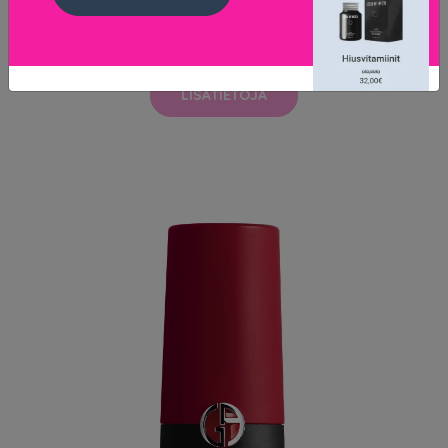
Powder Puff Lippie Liquid Cream Squad Goals
13.9 EUR
LISÄTIETOJA