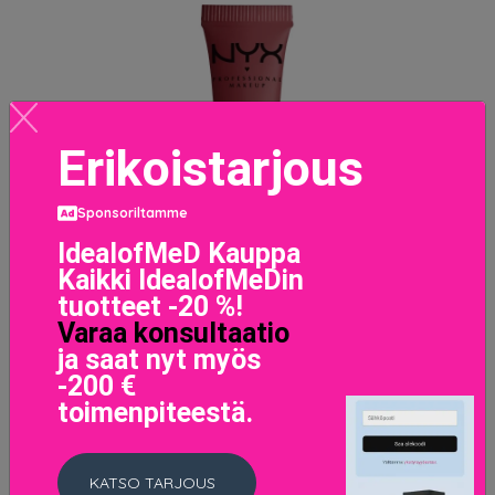
Erikoistarjous
Sponsoriltamme
IdealofMeD Kauppa
Kaikki IdealofMeDin
tuotteet -20 %!
Varaa konsultaatio
ja saat nyt myös
-200 €
toimenpiteestä.
KATSO TARJOUS