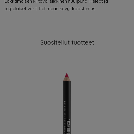
Lakkamaisen kiiltävä, silkkinen huulipuna. Heleät ja
täyteläiset värit. Pehmeän kevyt koostumus.
Suositellut tuotteet