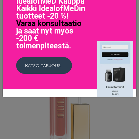
IdealofMeD Kauppa
Kaikki IdealofMeDin
tuotteet -20 %!
Varaa konsultaatio
ja saat nyt myös
-200 €
toimenpiteestä.
KATSO TARJOUS