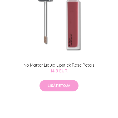
No Matter Liquid Lipstick Rose Petals
14.9 EUR
arjous
LISÄTIETOJA
auppa
MeDin tuotteet -20 %!