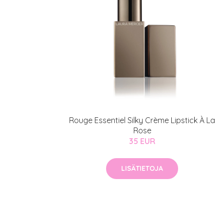
Rouge Essentiel Silky Crème Lipstick À La
Rose
35 EUR
Erikoist
LISÄTIETOJA
Sponsoriltamme
IdealofMeD K
Kaikki Idealof