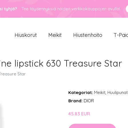
i tyhjä?
Tee täydennyksiä näiden verkkokauppojen avulla!
Hiuskorut
Meikit
Hiustenhoito
T-Pai
ine lipstick 630 Treasure Star
 Treasure Star
Kategoriat:
Meikit
,
Huulipunat
Brand:
DIOR
45.83 EUR