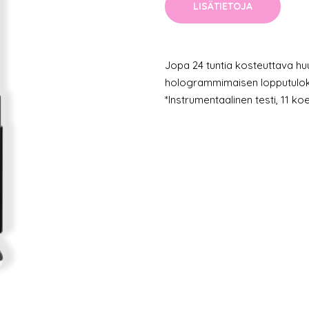
LISÄTIETOJA
Jopa 24 tuntia kosteuttava huul
hologrammimaisen lopputulokse
*Instrumentaalinen testi, 11 ko