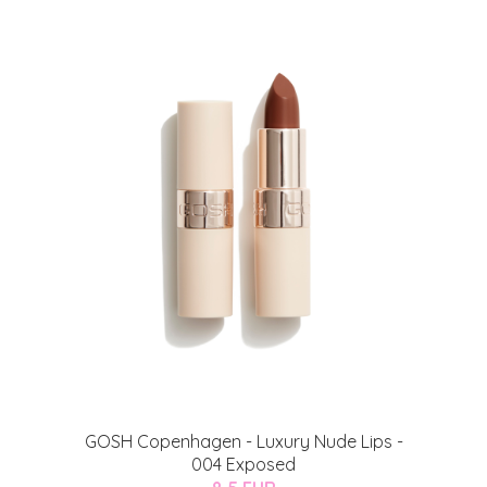
atio
ja saat nyt myös -200 €
.
GOSH Copenhagen - Luxury Nude Lips -
004 Exposed