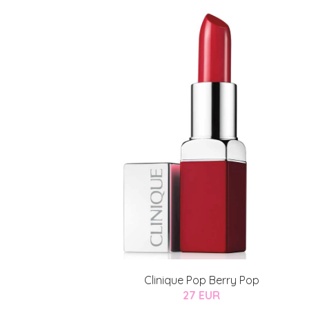
Varaa konsulta
toimenpiteestä
KATSO TARJOUS
Clinique Pop Berry Pop
27 EUR