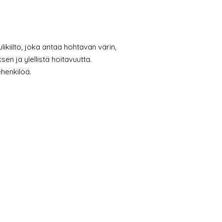
ikiilto, joka antaa hohtavan värin,
n ja ylellistä hoitavuutta.
ehenkilöä.