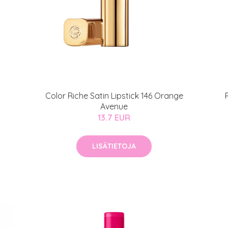
arjous
Color Riche Satin Lipstick 146 Orange
auppa
Avenue
13.7 EUR
MeDin tuotteet -20 %!
atio
ja saat nyt myös -200 €
LISÄTIETOJA
.