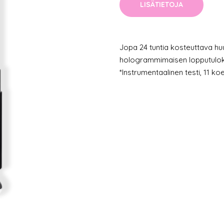
LISÄTIETOJA
Jopa 24 tuntia kosteuttava huul
hologrammimaisen lopputulokse
*Instrumentaalinen testi, 11 ko