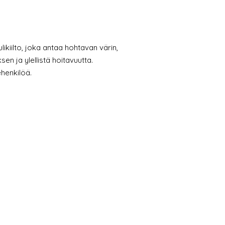
ikiilto, joka antaa hohtavan värin,
n ja ylellistä hoitavuutta.
ehenkilöä.