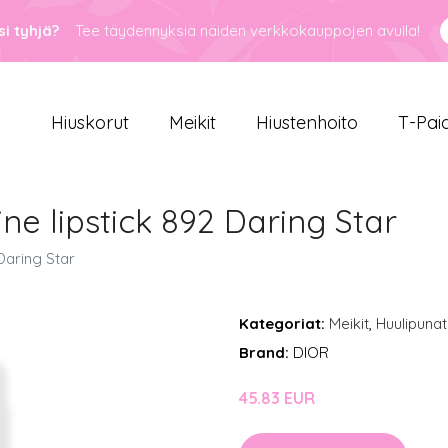
i tyhjä?
Tee täydennyksiä näiden verkkokauppojen avulla!
Hiuskorut
Meikit
Hiustenhoito
T-Pai
ine lipstick 892 Daring Star
 Daring Star
Kategoriat:
Meikit
,
Huulipunat
Brand:
DIOR
45.83 EUR