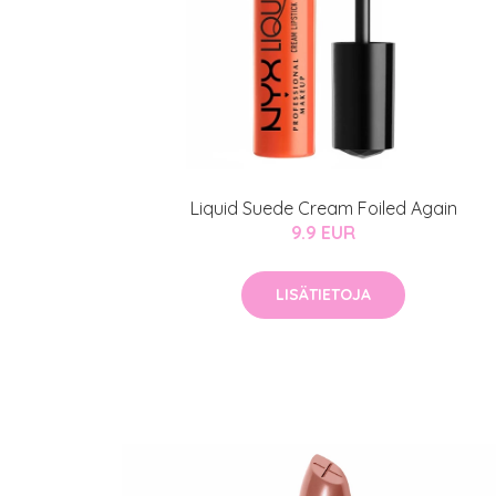
Erikoist
Sponsoriltamme
Liquid Suede Cream Foiled Again
IdealofMeD K
9.9 EUR
Kaikki Idealof
LISÄTIETOJA
Varaa konsulta
toimenpiteestä
KATSO TARJOUS