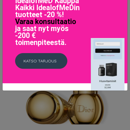
IdealofMeD Kauppa
Kaikki IdealofMeDin
tuotteet -20 %!
Varaa konsultaatio
ja saat nyt myös
-200 €
toimenpiteestä.
KATSO TARJOUS