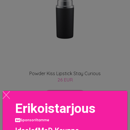
Powder Kiss Lipstick Stay Curious
26 EUR
LISÄTIETOJA
Erikoistarjous
Sponsoriltamme