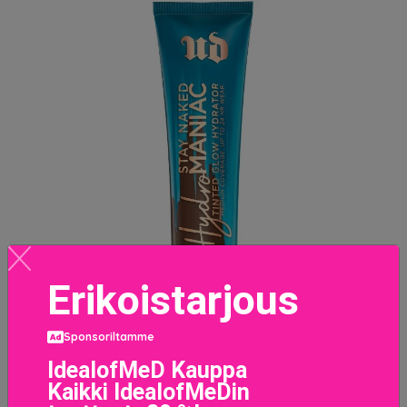
Erikoistarjous
Sponsoriltamme
IdealofMeD Kauppa
Kaikki IdealofMeDin