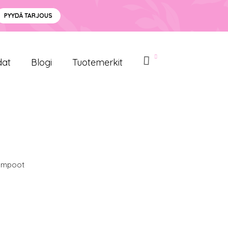
PYYDÄ TARJOUS
dat
Blogi
Tuotemerkit
ampoot