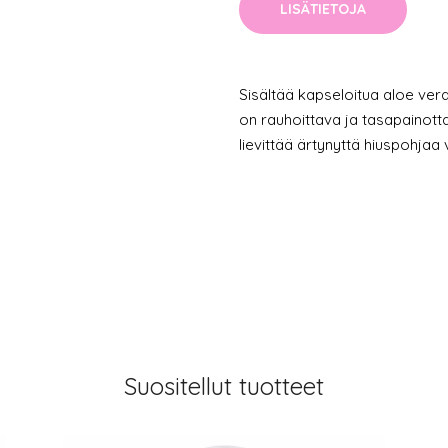
LISÄTIETOJA
Sisältää kapseloitua aloe vera
on rauhoittava ja tasapainotta
lievittää ärtynyttä hiuspohjaa 
Suositellut tuotteet