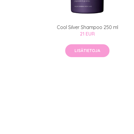
Erikoist
Sponsoriltamme
Cool Silver Shampoo 250 ml
IdealofMeD K
21 EUR
Kaikki Idealof
Varaa konsulta
LISÄTIETOJA
toimenpiteestä
KATSO TARJOUS