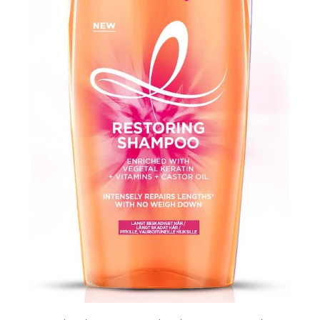
arjous
auppa
MeDin tuotteet -20 %!
atio
ja saat nyt myös -200 €
.