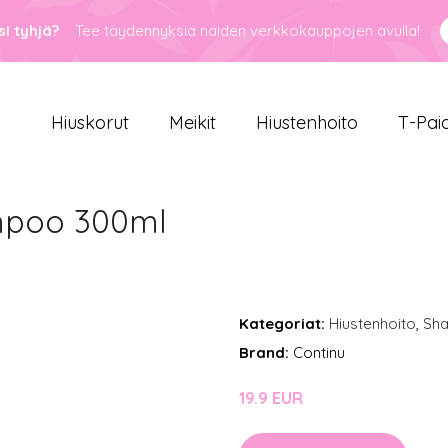
i tyhjä?
Tee täydennyksiä näiden verkkokauppojen avulla!
Hiuskorut
Meikit
Hiustenhoito
T-Pai
mpoo 300ml
Kategoriat:
Hiustenhoito
,
Sh
Brand:
Continu
19.9 EUR