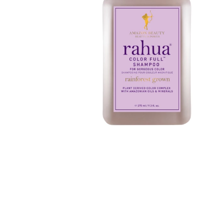
Varaa konsulta
toimenpiteestä
KATSO TARJOUS