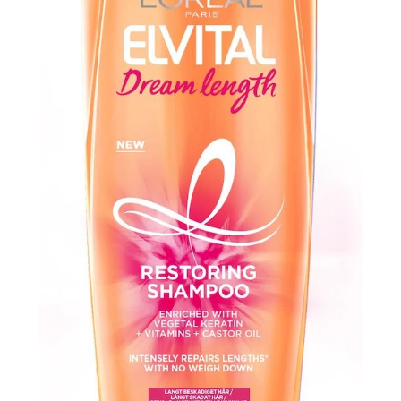
atio
ja saat nyt myös -200 €
.