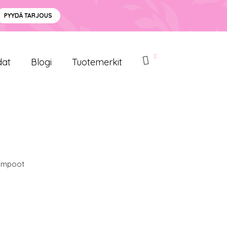
PYYDÄ TARJOUS
dat
Blogi
Tuotemerkit
ampoot