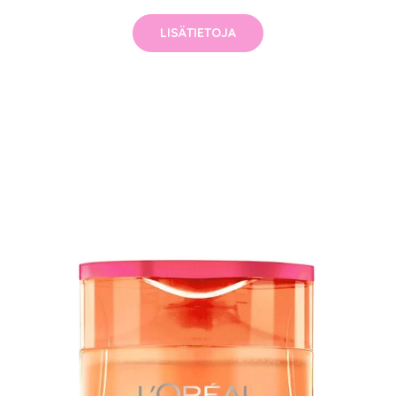
LISÄTIETOJA
arjous
auppa
MeDin tuotteet -20 %!