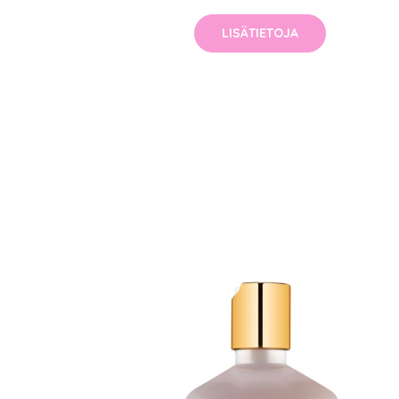
LISÄTIETOJA
Erikoist
Sponsoriltamme
IdealofMeD K
Kaikki Idealof