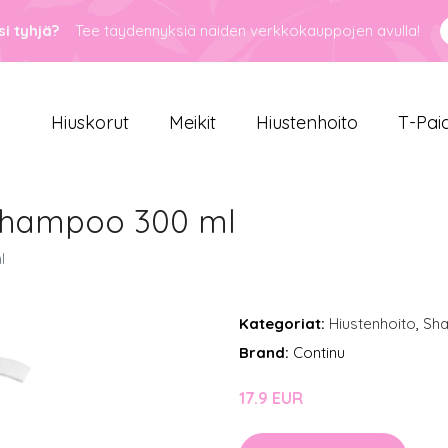
i tyhjä?
Tee täydennyksiä näiden verkkokauppojen avulla!
Hiuskorut
Meikit
Hiustenhoito
T-Pai
Shampoo 300 ml
l
Kategoriat:
Hiustenhoito
,
Sh
Brand:
Continu
17.9 EUR