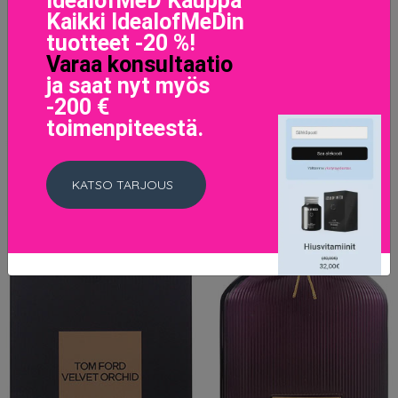
IdealofMeD Kauppa
Kaikki IdealofMeDin
LISÄTIETOJA
tuotteet -20 %!
Varaa konsultaatio
ja saat nyt myös
-200 €
toimenpiteestä.
KATSO TARJOUS