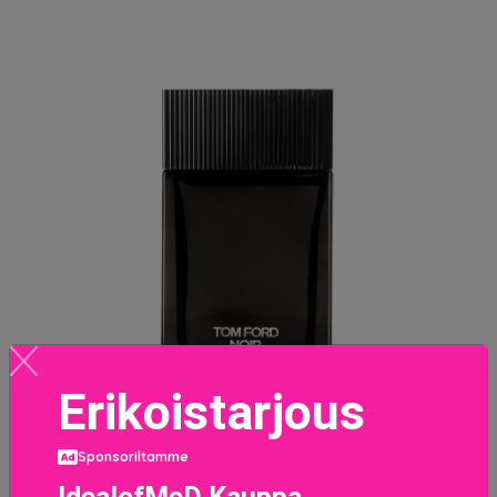
Erikoistarjous
Noir EdP 100 ml
Sponsoriltamme
120 EUR