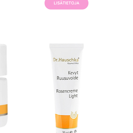
LISÄTIETOJA
arjous