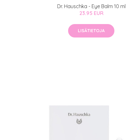
Sponsoriltamme
Dr. Hauschka - Eye Balm 10 ml
23.95 EUR
IdealofMeD K
Kaikki Idealof
LISÄTIETOJA
Varaa konsulta
toimenpiteestä
KATSO TARJOUS