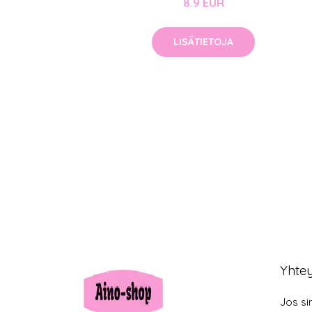
8.9 EUR
LISÄTIETOJA
Yhte
Jos si