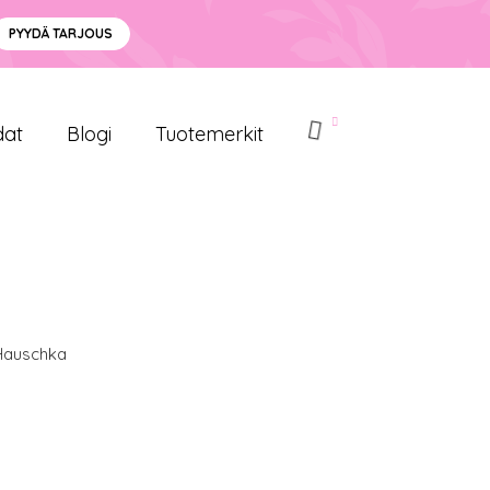
PYYDÄ TARJOUS
dat
Blogi
Tuotemerkit
 Hauschka