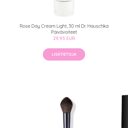
auppa
MeDin tuotteet -20 %!
Rose Day Cream Light, 30 ml Dr. Hauschka
atio
ja saat nyt myös -200 €
Päivävoiteet
29.95 EUR
.
LISÄTIETOJA