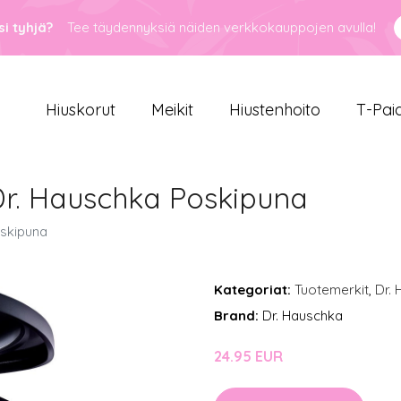
i tyhjä?
Tee täydennyksiä näiden verkkokauppojen avulla!
Hiuskorut
Meikit
Hiustenhoito
T-Pai
 Dr. Hauschka Poskipuna
oskipuna
Kategoriat:
Tuotemerkit
,
Dr.
Brand:
Dr. Hauschka
24.95 EUR