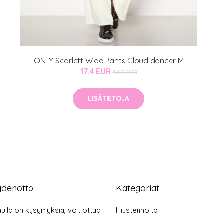
ONLY Scarlett Wide Pants Cloud dancer M
17.4 EUR
34.9 EUR
LISÄTIETOJA
ydenotto
Kategoriat
nulla on kysymyksiä, voit ottaa
Hiustenhoito