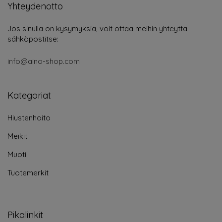
Yhteydenotto
Jos sinulla on kysymyksiä, voit ottaa meihin yhteyttä
sähköpostitse:
info@aino-shop.com
Kategoriat
Hiustenhoito
Meikit
Muoti
Tuotemerkit
Pikalinkit