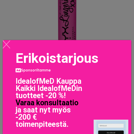
Erikoistarjous
Sponsoriltamme
Lip Lingerie XXL Lipstick Knockout
IdealofMeD Kauppa
12.9 EUR
Kaikki IdealofMeDin
tuotteet -20 %!
LISÄTIETOJA
Varaa konsultaatio
ja saat nyt myös
-200 €
toimenpiteestä.