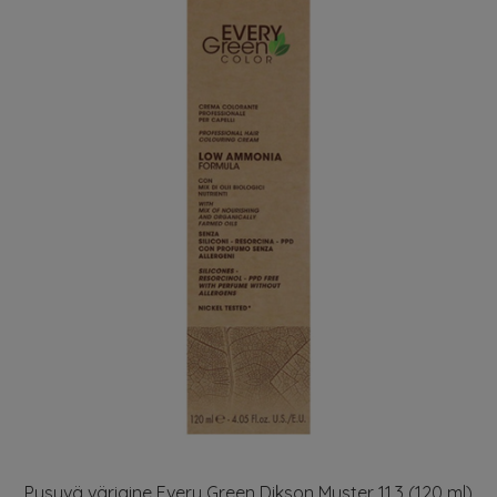
Pysyvä väriaine Every Green Dikson Muster 11.3 (120 ml)