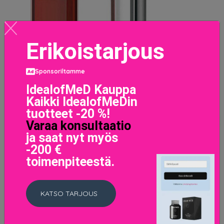
Erikoistarjous
Sponsoriltamme
IdealofMeD Kauppa
Kaikki IdealofMeDin
tuotteet -20 %!
Varaa konsultaatio
ja saat nyt myös
-200 €
Huulipuna Color Sensational Maybelline (4,2 g)(Väri
toimenpiteestä.
400-berry go 4,2 gr)
8.9 EUR
KATSO TARJOUS
LISÄTIETOJA