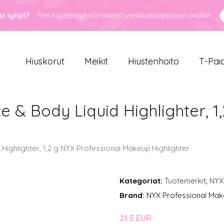
i tyhjä?
Tee täydennyksiä näiden verkkokauppojen avulla!
Hiuskorut
Meikit
Hiustenhoito
T-Pai
e & Body Liquid Highlighter, 1
 Highlighter, 1,2 g NYX Professional Makeup Highlighter
Kategoriat:
Tuotemerkit
,
NYX
Brand:
NYX Professional Ma
21.5 EUR