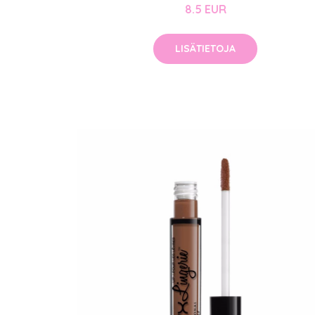
8.5 EUR
LISÄTIETOJA
Erikoist
Sponsoriltamme
IdealofMeD K