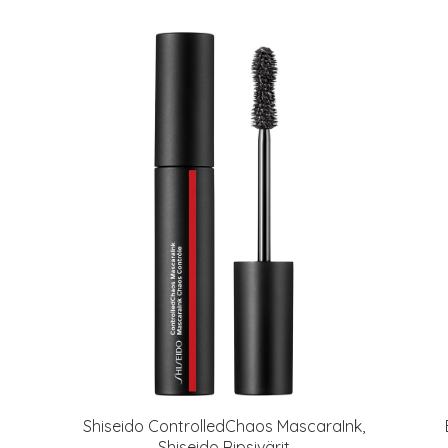
Shiseido ControlledChaos MascaraInk,
Shiseido Ripsivärit