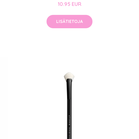
10.95 EUR
LISÄTIETOJA
arjous
auppa