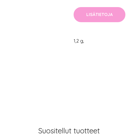
LISÄTIETOJA
1,2 g,
Suositellut tuotteet