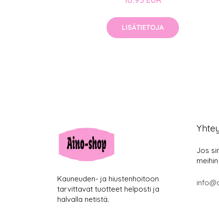
10.95 EUR
LISÄTIETOJA
Yhte
Jos si
meihin
Kauneuden- ja hiustenhoitoon
info@
tarvittavat tuotteet helposti ja
halvalla netistä.