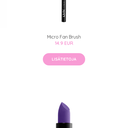
MeDin tuotteet -20 %!
atio
ja saat nyt myös -200 €
.
Micro Fan Brush
14.9 EUR
LISÄTIETOJA