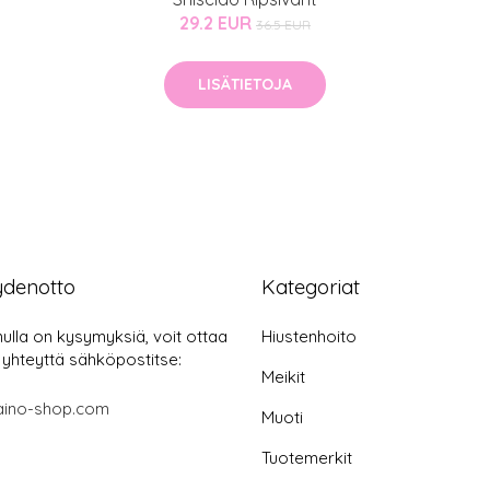
29.2 EUR
36.5 EUR
LISÄTIETOJA
ydenotto
Kategoriat
nulla on kysymyksiä, voit ottaa
Hiustenhoito
 yhteyttä sähköpostitse:
Meikit
aino-shop.com
Muoti
Tuotemerkit