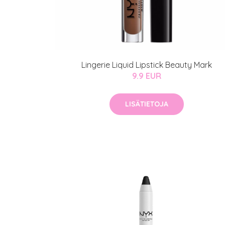
Kaikki Idealof
Varaa konsulta
toimenpiteestä
Lingerie Liquid Lipstick Beauty Mark
KATSO TARJOUS
9.9 EUR
LISÄTIETOJA