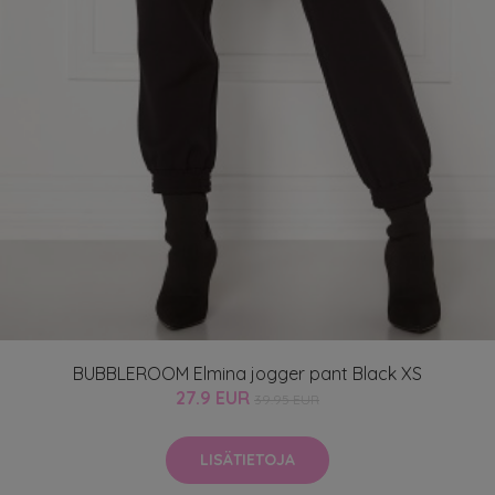
BUBBLEROOM Elmina jogger pant Black XS
27.9 EUR
39.95 EUR
LISÄTIETOJA