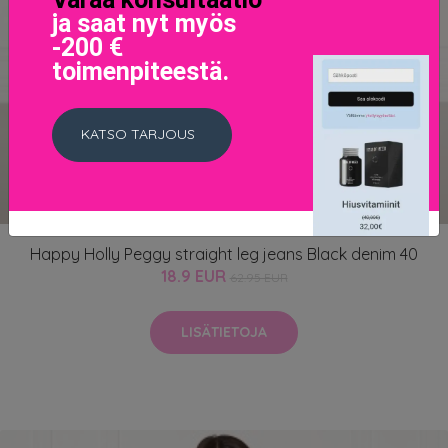
ja saat nyt myös
-200 €
toimenpiteestä.
KATSO TARJOUS
Happy Holly Peggy straight leg jeans Black denim 40
18.9 EUR
62.95 EUR
LISÄTIETOJA