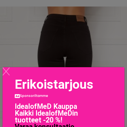
Erikoistarjous
Sponsoriltamme
IdealofMeD Kauppa
Kaikki IdealofMeDin
tuotteet -20 %!
Varaa konsultaatio