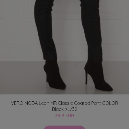
VERO MODA Leah MR Classic Coated Pant COLOR
Black XL/32
39.9 EUR