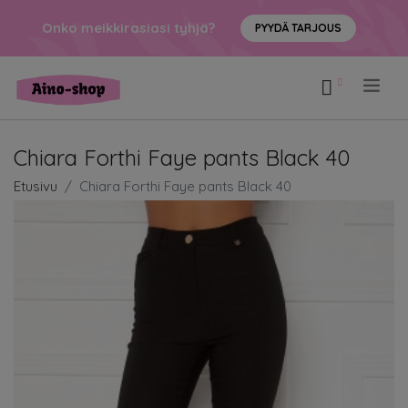
Onko meikkirasiasi tyhjä?
PYYDÄ TARJOUS
.
Chiara Forthi Faye pants Black 40
Etusivu
Chiara Forthi Faye pants Black 40