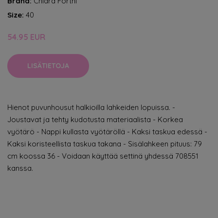
Brand:
Chiara Forthi
Size:
40
54.95 EUR
LISÄTIETOJA
Hienot puvunhousut halkioilla lahkeiden lopuissa. -
Joustavat ja tehty kudotusta materiaalista - Korkea
vyötärö - Nappi kullasta vyötäröllä - Kaksi taskua edessä -
Kaksi koristeellista taskua takana - Sisälahkeen pituus: 79
cm koossa 36 - Voidaan käyttää settinä yhdessä 708551
kanssa.