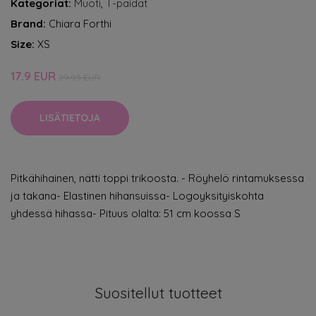
Kategoriat:
Muoti
,
T-paidat
Brand:
Chiara Forthi
Size:
XS
17.9 EUR
29.95 EUR
LISÄTIETOJA
Pitkähihainen, nätti toppi trikoosta. - Röyhelö rintamuksessa
ja takana- Elastinen hihansuissa- Logoyksityiskohta
yhdessä hihassa- Pituus olalta: 51 cm koossa S
Suositellut tuotteet