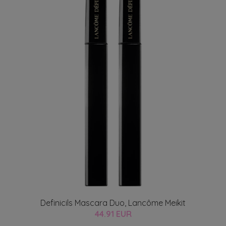
Definicils Mascara Duo, Lancôme Meikit
44.91 EUR