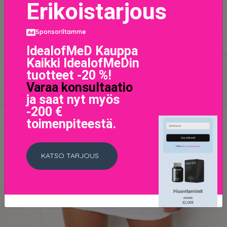
Erikoistarjous
Sponsoriltamme
IdealofMeD Kauppa
Kaikki IdealofMeDin
tuotteet -20 %!
Varaa konsultaatio
ja saat nyt myös
-200 €
toimenpiteestä.
KATSO TARJOUS