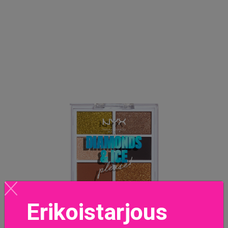
Erikoistarjous