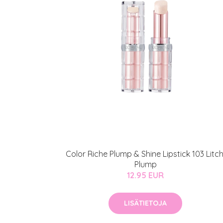
Erikoist
Color Riche Plump & Shine Lipstick 103 Litch
Sponsoriltamme
Plump
12.95 EUR
IdealofMeD K
Kaikki Idealof
LISÄTIETOJA
Varaa konsulta