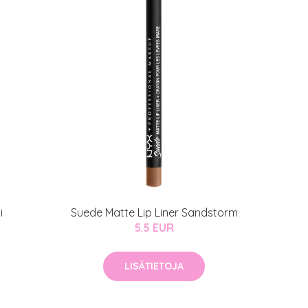
arjous
i
Suede Matte Lip Liner Sandstorm
5.5 EUR
auppa
LISÄTIETOJA
MeDin tuotteet -20 %!
atio
ja saat nyt myös -200 €