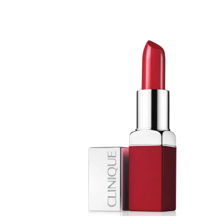
toimenpiteestä
KATSO TARJOUS