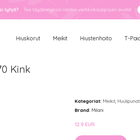
i tyhjä?
Tee täydennyksiä näiden verkkokauppojen avulla!
Hiuskorut
Meikit
Hiustenhoito
T-Pai
70 Kink
Kategoriat:
Meikit
,
Huulipunat
Brand:
Milani
12.9 EUR