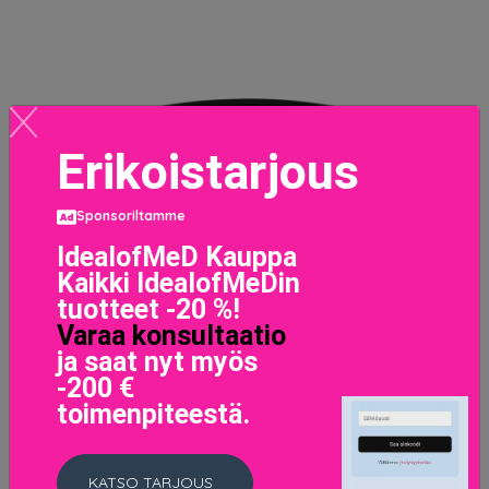
Erikoistarjous
Sponsoriltamme
IdealofMeD Kauppa
Kaikki IdealofMeDin
tuotteet -20 %!
Varaa konsultaatio
ja saat nyt myös
-200 €
toimenpiteestä.
KATSO TARJOUS