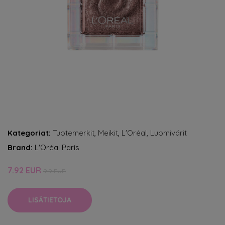
Kategoriat:
Tuotemerkit
,
Meikit
,
L'Oréal
,
Luomivärit
Brand:
L'Oréal Paris
7.92 EUR
9.9 EUR
LISÄTIETOJA