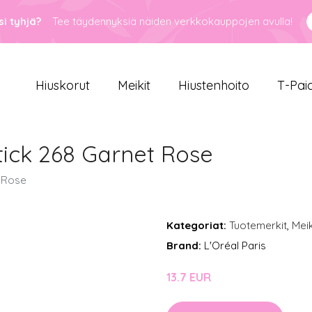
i tyhjä?
Tee täydennyksiä näiden verkkokauppojen avulla!
Hiuskorut
Meikit
Hiustenhoito
T-Pai
stick 268 Garnet Rose
t Rose
Kategoriat:
Tuotemerkit
,
Meik
Brand:
L'Oréal Paris
13.7 EUR