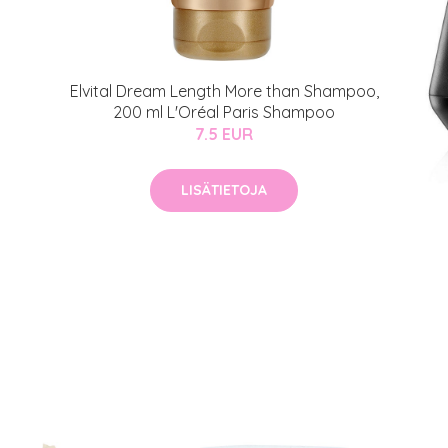
arjous
Elvital Dream Length More than Shampoo,
200 ml L'Oréal Paris Shampoo
auppa
7.5 EUR
MeDin tuotteet -20 %!
atio
ja saat nyt myös -200 €
LISÄTIETOJA
.