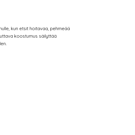
inulle, kun etsit hoitavaa, pehmeää
euttava koostumus säilyttää
en.