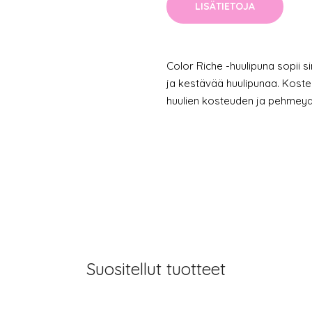
LISÄTIETOJA
Color Riche -huulipuna sopii s
ja kestävää huulipunaa. Kost
huulien kosteuden ja pehmeyd
Suositellut tuotteet