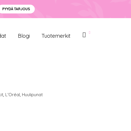
PYYDÄ TARJOUS
dat
Blogi
Tuotemerkit
it
,
L'Oréal
,
Huulipunat