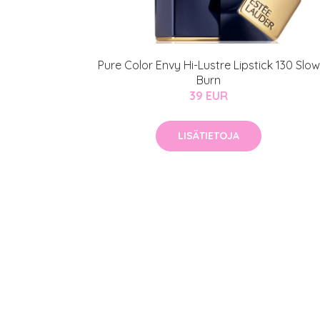
Erikoist
Sponsoriltamme
Pure Color Envy Hi-Lustre Lipstick 130 Slow
Burn
IdealofMeD K
39 EUR
Kaikki Idealof
Varaa konsulta
LISÄTIETOJA
toimenpiteestä
KATSO TARJOUS