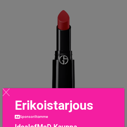
Erikoistarjous
Sponsoriltamme