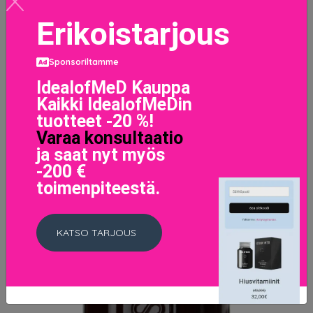
LISÄTIETOJA
Erikoistarjous
Sponsoriltamme
IdealofMeD Kauppa
Kaikki IdealofMeDin
tuotteet -20 %!
Varaa konsultaatio
ja saat nyt myös
-200 €
toimenpiteestä.
KATSO TARJOUS