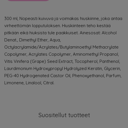
300 ml, Nopeasti kuivuva ja voimakas hiuskiinne, joka antaa
virheettömän lopputuloksen. Hiuskiinteen teho kestää
pitkään eikä hiuksista tule paakkuiset. Ainesosat: Alcohol
Denat., Dimethyl Ether, Aqua,
Octylacrylamide/Acrylates/Butylaminoethyl Methacrylate
Copolymer, Acrylates Copolymer, Aminomethyl Propanol,
Vitis Vinifera (Grape) Seed Extract, Tocopherol, Panthenol,
Laurdimonium Hydroxypropyl Hydrolyzed Keratin, Glycerin,
PEG-40 Hydrogenated Castor Oil, Phenoxyethanol, Parfum,
Limonene, Linalool, Citral.
Suositellut tuotteet