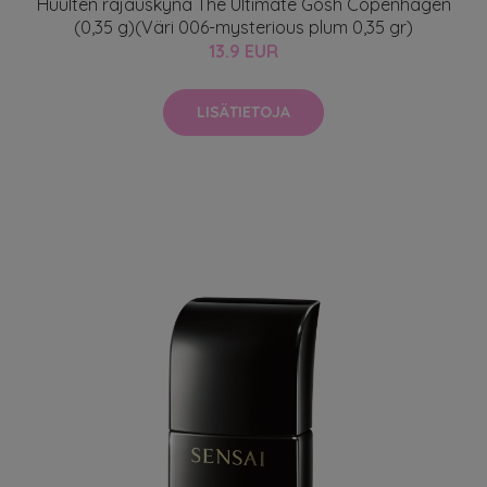
Huulten rajauskynä The Ultimate Gosh Copenhagen
(0,35 g)(Väri 006-mysterious plum 0,35 gr)
13.9 EUR
LISÄTIETOJA