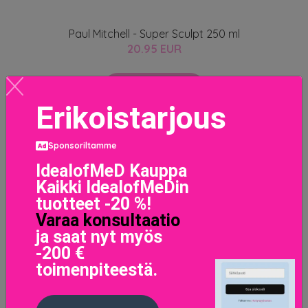
Paul Mitchell - Super Sculpt 250 ml
20.95 EUR
LISÄTIETOJA
Erikoistarjous
Sponsoriltamme
IdealofMeD Kauppa
Kaikki IdealofMeDin
tuotteet -20 %!
Varaa konsultaatio
ja saat nyt myös
-200 €
toimenpiteestä.