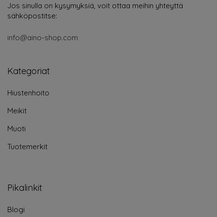
Jos sinulla on kysymyksiä, voit ottaa meihin yhteyttä
sähköpostitse:
info@aino-shop.com
Kategoriat
Hiustenhoito
Meikit
Muoti
Tuotemerkit
Pikalinkit
Blogi