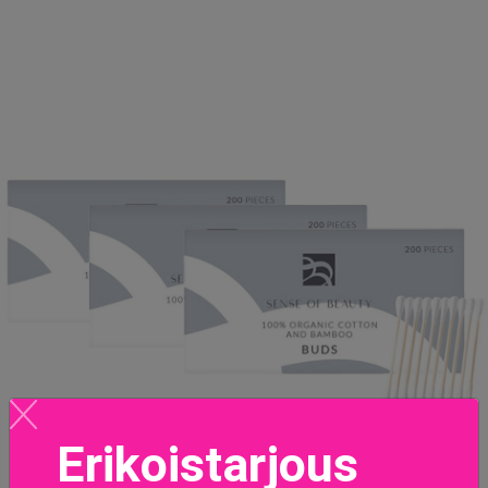
Erikoistarjous