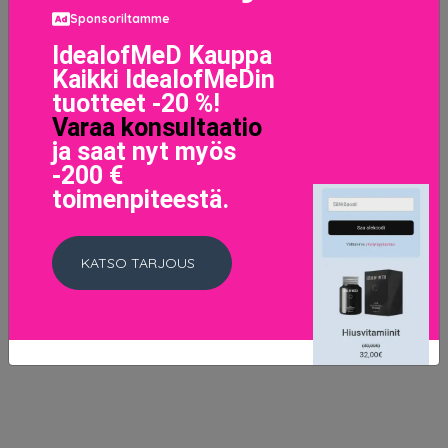
Sponsoriltamme
IdealofMeD Kauppa
Organic Cotton and Bamboo Buds, Sense Of Beauty
Kaikki IdealofMeDin
Ihonhoitolaitteet
tuotteet -20 %!
10.07 EUR
Varaa konsultaatio
ja saat nyt myös
-200 €
LISÄTIETOJA
toimenpiteestä.
KATSO TARJOUS