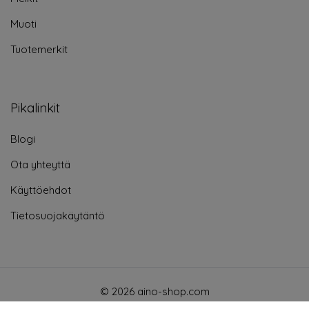
Muoti
Tuotemerkit
Pikalinkit
Blogi
Ota yhteyttä
Käyttöehdot
Tietosuojakäytäntö
© 2026 aino-shop.com