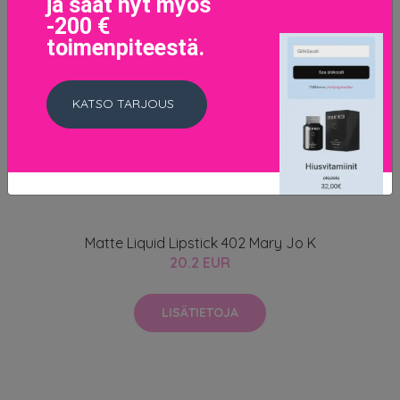
ja saat nyt myös
-200 €
toimenpiteestä.
KATSO TARJOUS
Matte Liquid Lipstick 402 Mary Jo K
20.2 EUR
LISÄTIETOJA