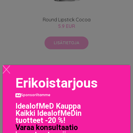
Round Lipstick Cocoa
5.9 EUR
LISÄTIETOJA
Erikoistarjous
Sponsoriltamme
IdealofMeD Kauppa
Kaikki IdealofMeDin
tuotteet -20 %!
Varaa konsultaatio