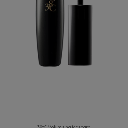
38ºC Volumising Mascara