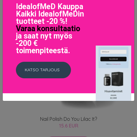
IdealofMeD Kauppa
Kaikki IdealofMeDin
tuotteet -20 %!
Varaa konsultaatio
ja saat nyt myös
-200 €
toimenpiteestä.
KATSO TARJOUS
Nail Polish Do You Lilac It?
15.6 EUR