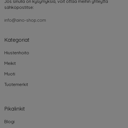
Jos sinulla on kysymyksiä, voit ottaa meihin yhteyttä
sähköpostitse:
info@aino-shop.com
Kategoriat
Hiustenhoito
Meikit
Muoti
Tuotemerkit
Pikalinkit
Blogi