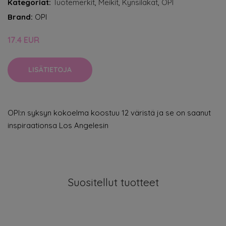
Kategoriat:
Tuotemerkit
,
Meikit
,
Kynsilakat
,
OPI
Brand:
OPI
17.4 EUR
LISÄTIETOJA
OPI:n syksyn kokoelma koostuu 12 väristä ja se on saanut
inspiraationsa Los Angelesin
Suositellut tuotteet