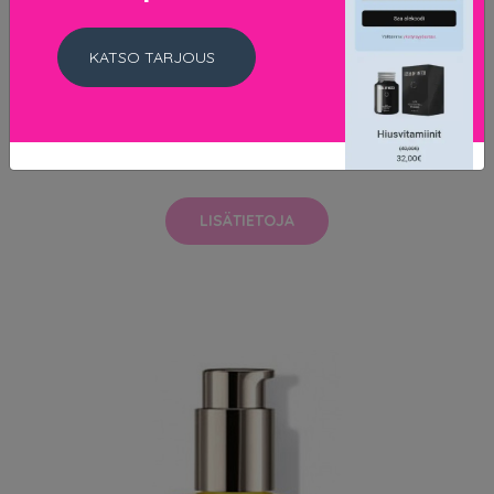
KATSO TARJOUS
Dr. Hauschka - Eye Definer - Taupe
14.5 EUR
LISÄTIETOJA