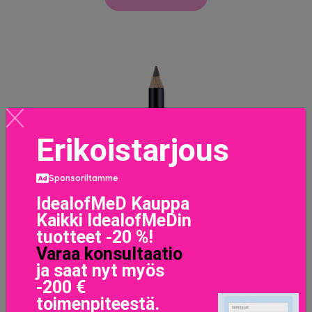
Erikoistarjous
Sponsoriltamme
IdealofMeD Kauppa
Kaikki IdealofMeDin
tuotteet -20 %!
Varaa konsultaatio
ja saat nyt myös
-200 €
toimenpiteestä.