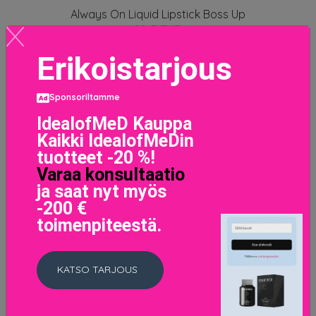
Always On Liquid Lipstick Boss Up
28.5 EUR
Erikoistarjous
LISÄTIETOJA
Sponsoriltamme
IdealofMeD Kauppa
Kaikki IdealofMeDin
tuotteet -20 %!
Varaa konsultaatio
ja saat nyt myös
-200 €
toimenpiteestä.
KATSO TARJOUS