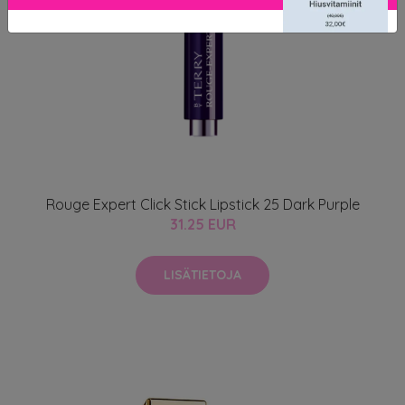
Rouge Expert Click Stick Lipstick 25 Dark Purple
31.25 EUR
LISÄTIETOJA