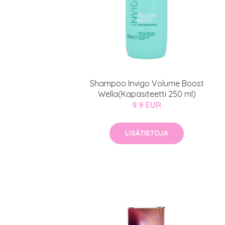
Erikoist
Shampoo Invigo Volume Boost
Wella(Kapasiteetti 250 ml)
9.9 EUR
Sponsoriltamme
IdealofMeD K
LISÄTIETOJA
Kaikki Idealof
Varaa konsulta
toimenpiteestä
KATSO TARJOUS