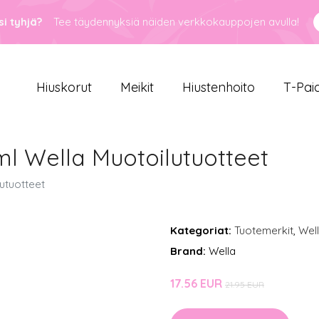
i tyhjä?
Tee täydennyksiä näiden verkkokauppojen avulla!
Hiuskorut
Meikit
Hiustenhoito
T-Pai
 ml Wella Muotoilutuotteet
lutuotteet
Kategoriat:
Tuotemerkit
,
Wel
Brand:
Wella
17.56 EUR
21.95 EUR