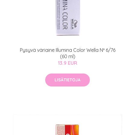
arjous
Pysyvä väriaine Illumina Color Wella Nº 6/76
(60 ml)
13.9 EUR
auppa
LISÄTIETOJA
MeDin tuotteet -20 %!
atio
ja saat nyt myös -200 €
.