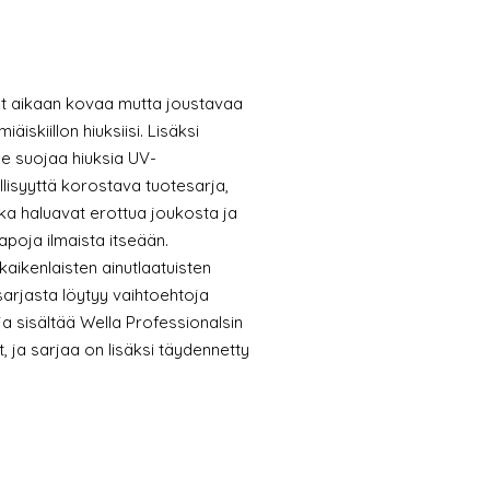
aat aikaan kovaa mutta joustavaa
äiskiillon hiuksiisi. Lisäksi
ne suojaa hiuksia UV-
öllisyyttä korostava tuotesarja,
otka haluavat erottua joukosta ja
tapoja ilmaista itseään.
kaikenlaisten ainutlaatuisten
sarjasta löytyy vaihtoehtoja
rja sisältää Wella Professionalsin
, ja sarjaa on lisäksi täydennetty