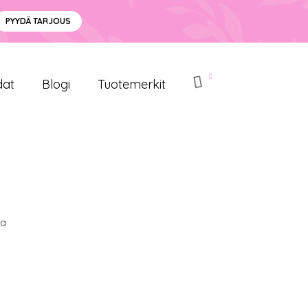
PYYDÄ TARJOUS
dat
Blogi
Tuotemerkit
la