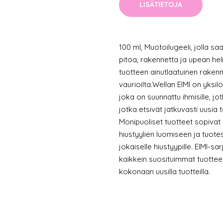
LISÄTIETOJA
100 ml, Muotoilugeeli, jolla s
pitoa, rakennetta ja upean helmi
tuotteen ainutlaatuinen raken
vaurioilta.Wellan EIMI on yksil
joka on suunnattu ihmisille, j
jotka etsivät jatkuvasti uusia 
Monipuoliset tuotteet sopivat 
hiustyylien luomiseen ja tuote
jokaiselle hiustyypille. EIMI-sa
kaikkein suosituimmat tuotteet
kokonaan uusilla tuotteilla.