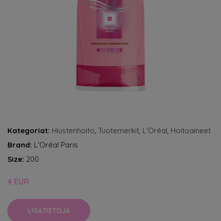
Kategoriat:
Hiustenhoito
,
Tuotemerkit
,
L'Oréal
,
Hoitoaineet
Brand:
L'Oréal Paris
Size:
200
4 EUR
LISÄTIETOJA