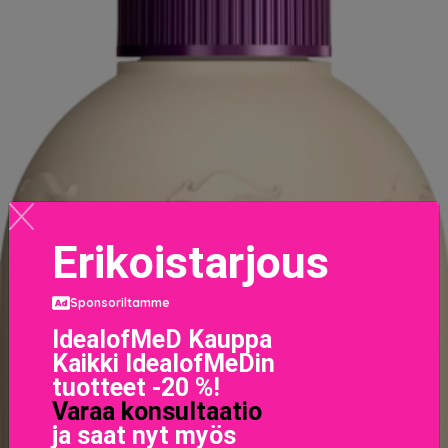
Erikoistarjous
Sponsoriltamme
IdealofMeD Kauppa
Kaikki IdealofMeDin
tuotteet -20 %!
Varaa konsultaatio
ja saat nyt myös