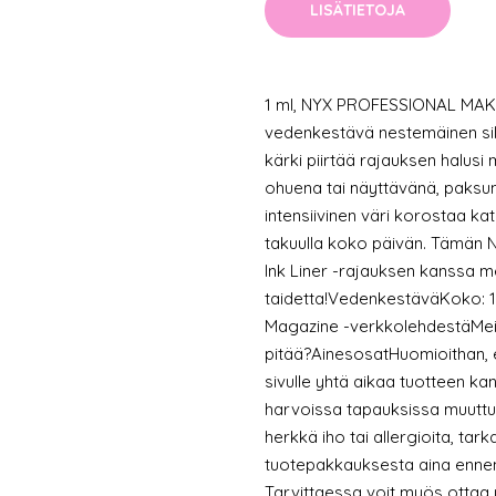
LISÄTIETOJA
1 ml, NYX PROFESSIONAL MAKE
vedenkestävä nestemäinen silm
kärki piirtää rajauksen hal
ohuena tai näyttävänä, paksun
intensiivinen väri korostaa kat
takuulla koko päivän. Tämä
Ink Liner -rajauksen kanssa m
taidetta!VedenkestäväKoko: 1
Magazine -verkkolehdestäMeik
pitää?AinesosatHuomioithan, e
sivulle yhtä aikaa tuotteen kan
harvoissa tapauksissa muuttua
herkkä iho tai allergioita, tar
tuotepakkauksesta aina ennen
Tarvittaessa voit myös ottaa 