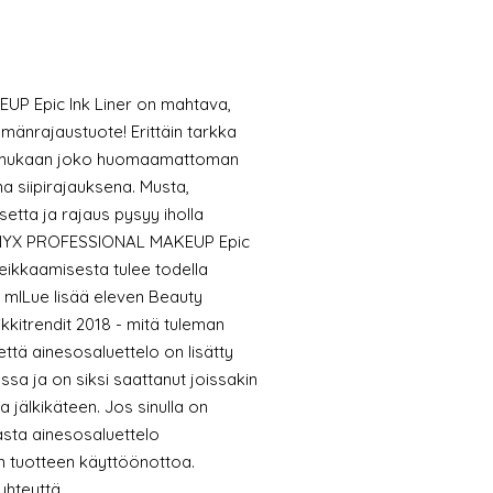
UP Epic Ink Liner on mahtava,
änrajaustuote! Erittäin tarkka
usi mukaan joko huomaamattoman
a siipirajauksena. Musta,
setta ja rajaus pysyy iholla
n NYX PROFESSIONAL MAKEUP Epic
eikkaamisesta tulee todella
 mlLue lisää eleven Beauty
kitrendit 2018 - mitä tuleman
ttä ainesosaluettelo on lisätty
ssa ja on siksi saattanut joissakin
 jälkikäteen. Jos sinulla on
kasta ainesosaluettelo
 tuotteen käyttöönottoa.
yhteyttä