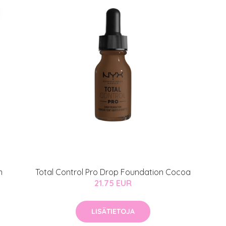
arjous
auppa
MeDin tuotteet -20 %!
atio
ja saat nyt myös -200 €
.
m
Total Control Pro Drop Foundation Cocoa
21.75 EUR
LISÄTIETOJA