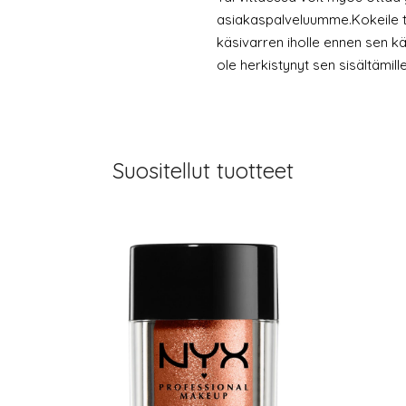
asiakaspalveluumme.Kokeile t
käsivarren iholle ennen sen k
ole herkistynyt sen sisältämille
Suositellut tuotteet