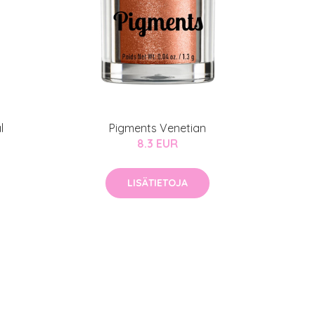
l
Pigments Venetian
8.3 EUR
LISÄTIETOJA