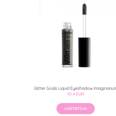
Erikoist
Sponsoriltamme
IdealofMeD K
Kaikki Idealof
Varaa konsulta
toimenpiteestä
Glitter Goals Liquid Eyeshadow Imaginariu
KATSO TARJOUS
10.4 EUR
LISÄTIETOJA