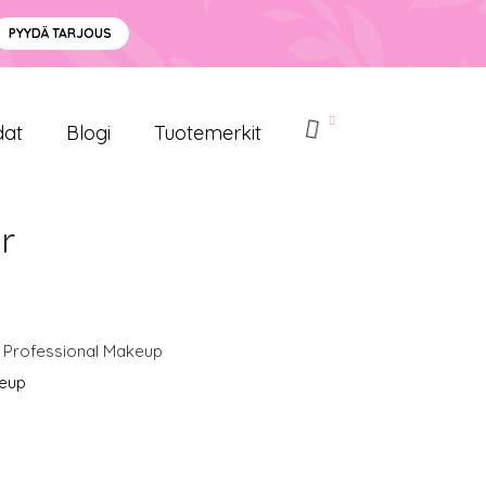
PYYDÄ TARJOUS
dat
Blogi
Tuotemerkit
r
 Professional Makeup
keup