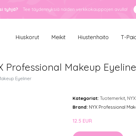
i tyhjä?
Tee täydennyksiä näiden verkkokauppojen avulla!
Hiuskorut
Meikit
Hiustenhoito
T-Pai
YX Professional Makeup Eyeline
 Makeup Eyeliner
Kategoriat:
Tuotemerkit
,
NYX
Brand:
NYX Professional Ma
12.5 EUR