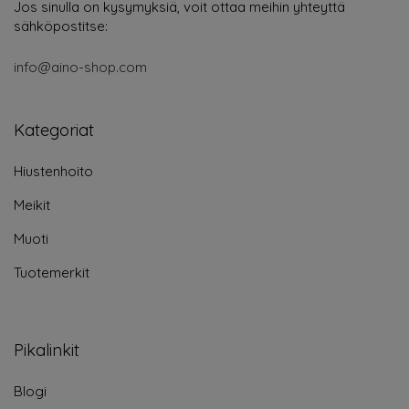
Jos sinulla on kysymyksiä, voit ottaa meihin yhteyttä
sähköpostitse:
info@aino-shop.com
Kategoriat
Hiustenhoito
Meikit
Muoti
Tuotemerkit
Pikalinkit
Blogi