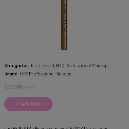
Kategoriat:
Tuotemerkit
,
NYX Professional Makeup
Brand:
NYX Professional Makeup
7.12 EUR
8.9 EUR
LISÄTIETOJA
Luo EEPPISTÄ silmänrajaustaidetta NYX Professional