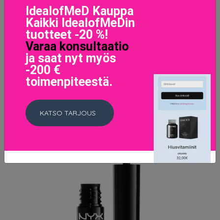
12.5 EUR
IdealofMeD Kauppa
Kaikki IdealofMeDin
tuotteet -20 %!
LISÄTIETOJA
Varaa konsultaatio
ja saat nyt myös
-200 €
toimenpiteestä.
KATSO TARJOUS