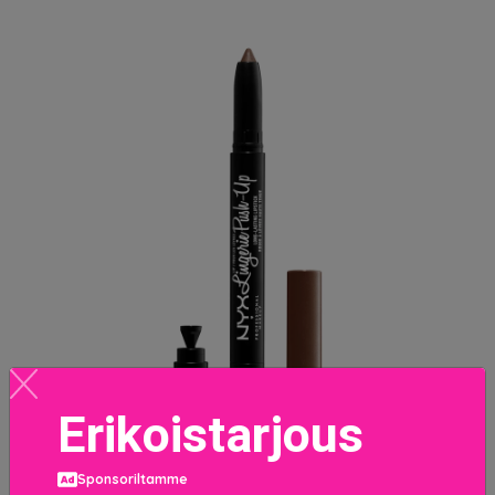
Erikoistarjous
Sponsoriltamme
Lip Lingerie Push Up Long-Lasting Lipstick After Hours