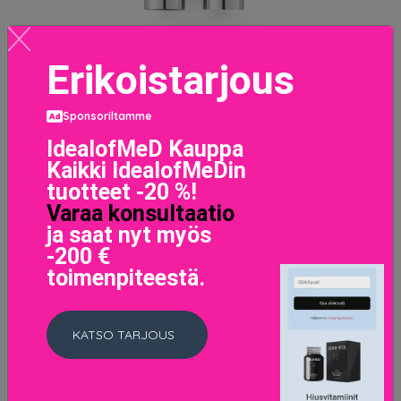
Erikoistarjous
Sponsoriltamme
Colour Stick 517 Chin Of Gold
IdealofMeD Kauppa
31 EUR
Kaikki IdealofMeDin
tuotteet -20 %!
Varaa konsultaatio
LISÄTIETOJA
ja saat nyt myös
-200 €
toimenpiteestä.
KATSO TARJOUS