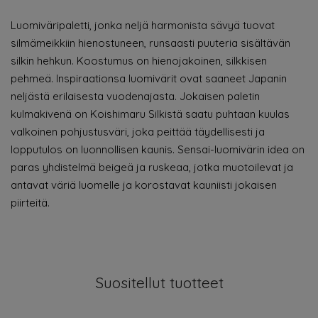
Luomiväripaletti, jonka neljä harmonista sävyä tuovat
silmämeikkiin hienostuneen, runsaasti puuteria sisältävän
silkin hehkun. Koostumus on hienojakoinen, silkkisen
pehmeä. Inspiraationsa luomivärit ovat saaneet Japanin
neljästä erilaisesta vuodenajasta. Jokaisen paletin
kulmakivenä on Koishimaru Silkistä saatu puhtaan kuulas
valkoinen pohjustusväri, joka peittää täydellisesti ja
lopputulos on luonnollisen kaunis. Sensai-luomivärin idea on
paras yhdistelmä beigeä ja ruskeaa, jotka muotoilevat ja
antavat väriä luomelle ja korostavat kauniisti jokaisen
piirteitä.
Suositellut tuotteet