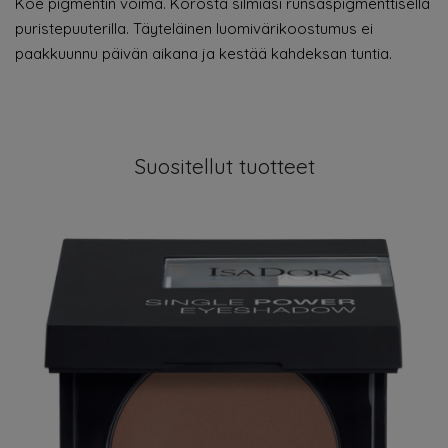
Koe pigmentin voima. Korosta silmiäsi runsaspigmenttisellä
puristepuuterilla. Täyteläinen luomivärikoostumus ei
paakkuunnu päivän aikana ja kestää kahdeksan tuntia.
Suositellut tuotteet