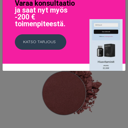
LISÄTIETOJA
Varaa konsultaatio
ja saat nyt myös
-200 €
toimenpiteestä.
KATSO TARJOUS