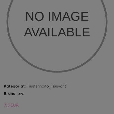
Kategoriat:
Hiustenhoito
,
Hiusvärit
Brand:
evo
7.5 EUR