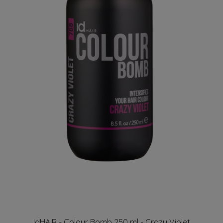
IdHAIR - Colour Bomb 250 ml - Crazy Violet