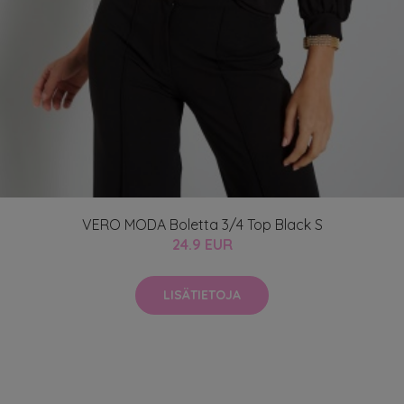
VERO MODA Boletta 3/4 Top Black S
24.9 EUR
LISÄTIETOJA