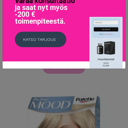
Varaa konsultaatio
ja saat nyt myös
-200 €
toimenpiteestä.
Revlon - Nutri Color Filters Toning 240 ml - 1002 Pale
KATSO TARJOUS
Platinum
21.95 EUR
LISÄTIETOJA