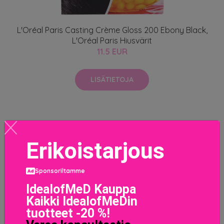
L'Oréal Paris Casting Crème Gloss 200 Ebony Black,
L'Oréal Paris Hiusvärit
11.5 EUR
LISÄTIETOJA
Erikoistarjous
Sponsoriltamme
IdealofMeD Kauppa
Kaikki IdealofMeDin
tuotteet -20 %!