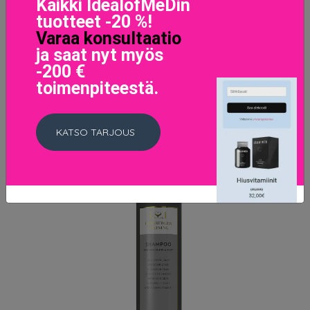
Kaikki IdealofMeDin
18.4 EUR
23 EUR
tuotteet -20 %!
Varaa konsultaatio
LISÄTIETOJA
ja saat nyt myös
-200 €
toimenpiteestä.
KATSO TARJOUS