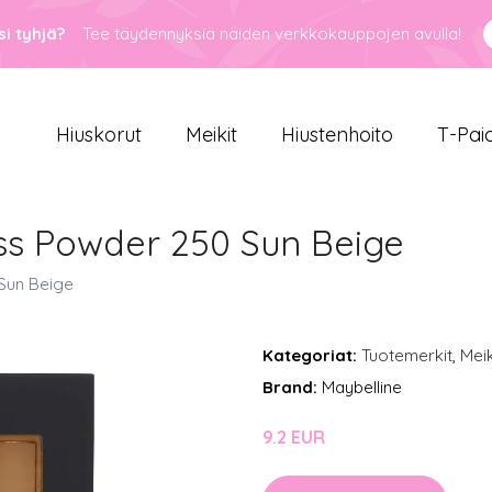
i tyhjä?
Tee täydennyksiä näiden verkkokauppojen avulla!
Hiuskorut
Meikit
Hiustenhoito
T-Pai
ess Powder 250 Sun Beige
 Sun Beige
Kategoriat:
Tuotemerkit
,
Meik
Brand:
Maybelline
9.2 EUR