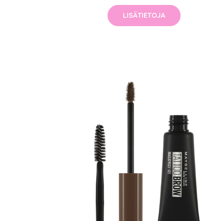
LISÄTIETOJA
Erikoist