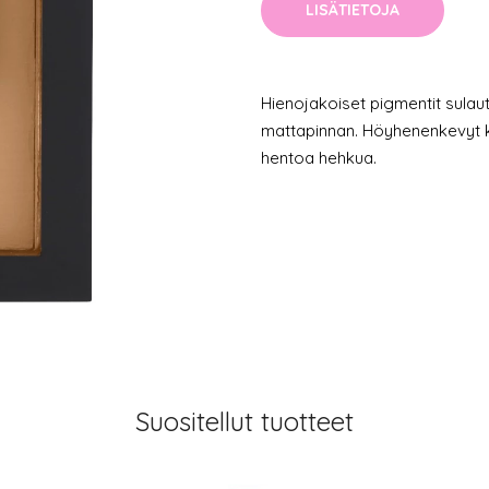
LISÄTIETOJA
Hienojakoiset pigmentit sulaut
mattapinnan. Höyhenenkevyt k
hentoa hehkua.
Suositellut tuotteet