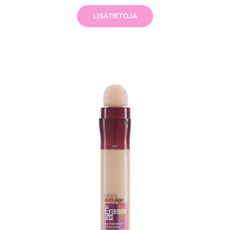
LISÄTIETOJA
arjous