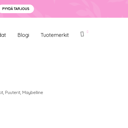
PYYDÄ TARJOUS
dat
Blogi
Tuotemerkit
it
,
Puuterit
,
Maybelline