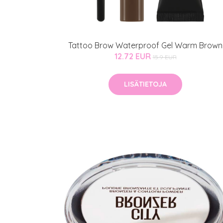
Sponsoriltamme
IdealofMeD K
Tattoo Brow Waterproof Gel Warm Brown
Kaikki Idealof
12.72 EUR
15.9 EUR
Varaa konsulta
toimenpiteestä
LISÄTIETOJA
KATSO TARJOUS