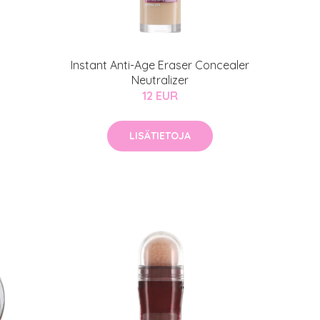
auppa
Instant Anti-Age Eraser Concealer
MeDin tuotteet -20 %!
Neutralizer
12 EUR
atio
ja saat nyt myös -200 €
.
LISÄTIETOJA