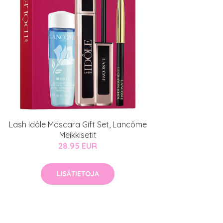
Lash Idôle Mascara Gift Set, Lancôme
Meikkisetit
28.95 EUR
LISÄTIETOJA