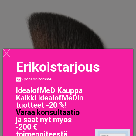
Erikoistarjous
Sponsoriltamme
IdealofMeD Kauppa
Kaikki IdealofMeDin
tuotteet -20 %!
Varaa konsultaatio
ja saat nyt myös
-200 €
toimenpiteestä.