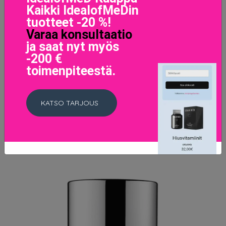
Kaikki IdealofMeDin
tuotteet -20 %!
Varaa konsultaatio
ja saat nyt myös
-200 €
toimenpiteestä.
Original Liquid Mineral Foundation 26 Warm Dark
46 EUR
KATSO TARJOUS
LISÄTIETOJA