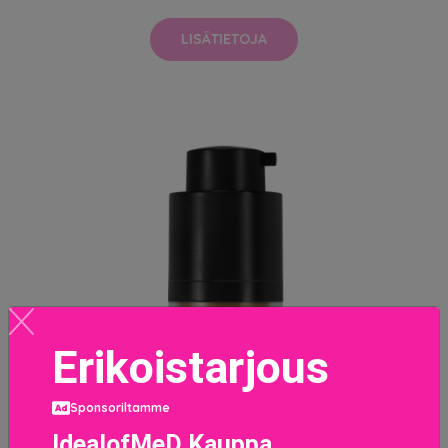
LISÄTIETOJA
Erikoistarjous
Sponsoriltamme
IdealofMeD Kauppa