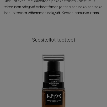
Dior Forever -meikkivoiteen pitkäkestoinen koostumus
tekee ihon sävystä virheettömän ja tasaisen näköisen sekä
ihohuokosista vähemmän näkyviä. Kestää aamusta iltaan.
Suositellut tuotteet