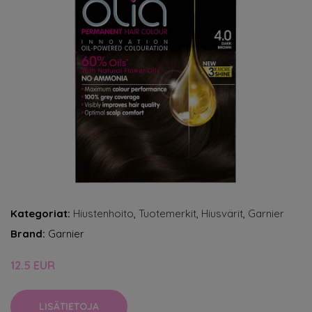
Kategoriat:
Hiustenhoito
,
Tuotemerkit
,
Hiusvärit
,
Garnier
Brand:
Garnier
12.5 EUR
LISÄTIETOJA