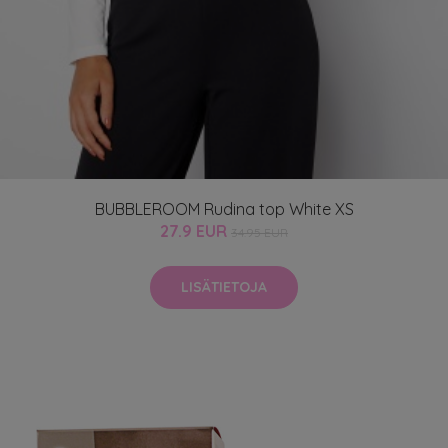
BUBBLEROOM Rudina top White XS
27.9 EUR
34.95 EUR
LISÄTIETOJA