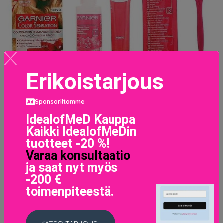
Erikoistarjous
Sponsoriltamme
IdealofMeD Kauppa
Kaikki IdealofMeDin
Pysyvä väriaine Color Sensation Garnier Blonde
tuotteet -20 %!
11.9 EUR
Varaa konsultaatio
ja saat nyt myös
LISÄTIETOJA
-200 €
toimenpiteestä.
KATSO TARJOUS