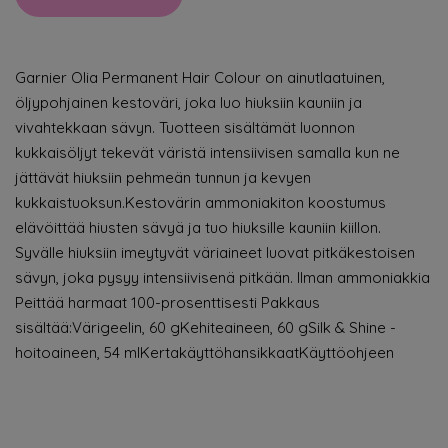
Garnier Olia Permanent Hair Colour on ainutlaatuinen,
öljypohjainen kestoväri, joka luo hiuksiin kauniin ja
vivahtekkaan sävyn. Tuotteen sisältämät luonnon
kukkaisöljyt tekevät väristä intensiivisen samalla kun ne
jättävät hiuksiin pehmeän tunnun ja kevyen
kukkaistuoksun.Kestovärin ammoniakiton koostumus
elävöittää hiusten sävyä ja tuo hiuksille kauniin kiillon.
Syvälle hiuksiin imeytyvät väriaineet luovat pitkäkestoisen
sävyn, joka pysyy intensiivisenä pitkään. Ilman ammoniakkia
Peittää harmaat 100-prosenttisesti Pakkaus
sisältää:Värigeelin, 60 gKehiteaineen, 60 gSilk & Shine -
hoitoaineen, 54 mlKertakäyttöhansikkaatKäyttöohjeen