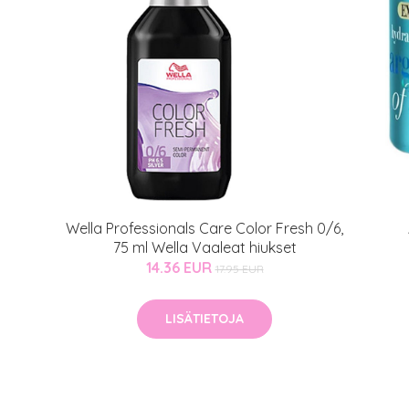
atio
ja saat nyt myös -200 €
.
Wella Professionals Care Color Fresh 0/6,
75 ml Wella Vaaleat hiukset
14.36 EUR
17.95 EUR
LISÄTIETOJA