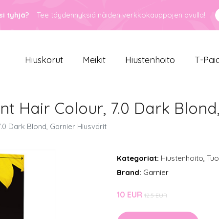
i tyhjä?
Tee täydennyksiä näiden verkkokauppojen avulla!
Hiuskorut
Meikit
Hiustenhoito
T-Pai
t Hair Colour, 7.0 Dark Blond,
.0 Dark Blond, Garnier Hiusvärit
Kategoriat:
Hiustenhoito
,
Tuo
Brand:
Garnier
10 EUR
12.5 EUR