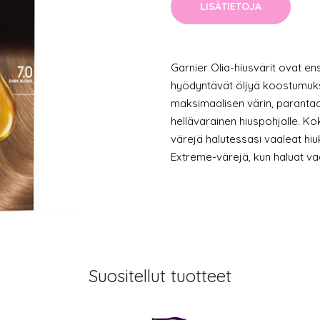
LISÄTIETOJA
Garnier Olia-hiusvärit ovat e
hyödyntävät öljyä koostumuk
maksimaalisen värin, parantaa
hellävarainen hiuspohjalle. Ko
värejä halutessasi vaaleat hiu
Extreme-värejä, kun haluat va
Suositellut tuotteet