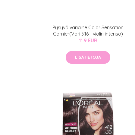
Pysyvä väriaine Color Sensation
Garnier(Väri 3.16 - violín intenso)
11.9 EUR
LISÄTIETOJA
Erikoist
Sponsoriltamme
IdealofMeD K
Kaikki Idealof