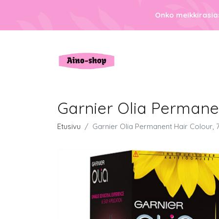
Onko meikkirasias
Garnier Olia Permanen
Etusivu
Garnier Olia Permanent Hair Colour, 7