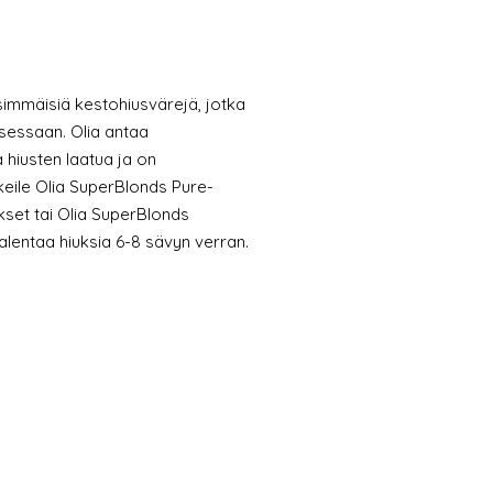
nsimmäisiä kestohiusvärejä, jotka
sessaan. Olia antaa
 hiusten laatua ja on
keile Olia SuperBlonds Pure-
kset tai Olia SuperBlonds
alentaa hiuksia 6-8 sävyn verran.