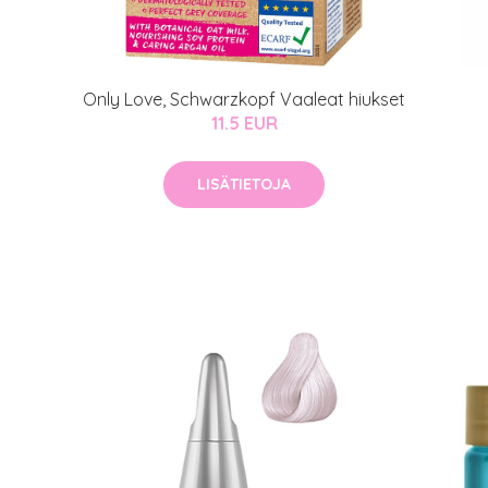
Only Love, Schwarzkopf Vaaleat hiukset
11.5 EUR
LISÄTIETOJA
arjous
auppa
MeDin tuotteet -20 %!