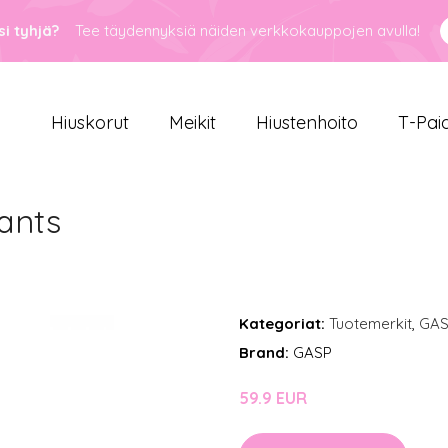
i tyhjä?
Tee täydennyksiä näiden verkkokauppojen avulla!
Hiuskorut
Meikit
Hiustenhoito
T-Pai
ants
Kategoriat:
Tuotemerkit
,
GA
Brand:
GASP
59.9 EUR