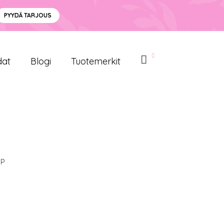
PYYDÄ TARJOUS
dat
Blogi
Tuotemerkit
SP