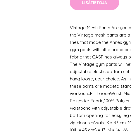
LISÄTIETOJA
Vintage Mesh Pants Are you a
the Vintage mesh pants are a 
lines that made the Annex g
gym pants withinthe brand an
fabric that GASP has always b
The Vintage gym pants will n
adjustable elastic bottom cuff
hang loose, your choice. As in
these pants are madeto stand 
workouts.Fit: LooseWaist: Mid
Polyester Fabric,100% Polyest
waistband with adjustable dra
bottom opening for easy leg 
zip closuresWaist:S = 33 cm, M
XXL = 45 cmS = 13, M = 14 1/6, L