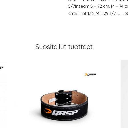
5/7Inseam:S = 72 cm, M = 74 c
cmS = 28 1/3, M = 29 1/7, L = 3
Suositellut tuotteet