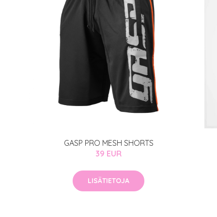
arjous
auppa
MeDin tuotteet -20 %!
atio
ja saat nyt myös -200 €
.
GASP PRO MESH SHORTS
39 EUR
LISÄTIETOJA