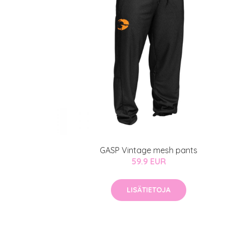
Erikoist
Sponsoriltamme
IdealofMeD K
Kaikki Idealof
Varaa konsulta
toimenpiteestä
GASP Vintage mesh pants
59.9 EUR
KATSO TARJOUS
LISÄTIETOJA