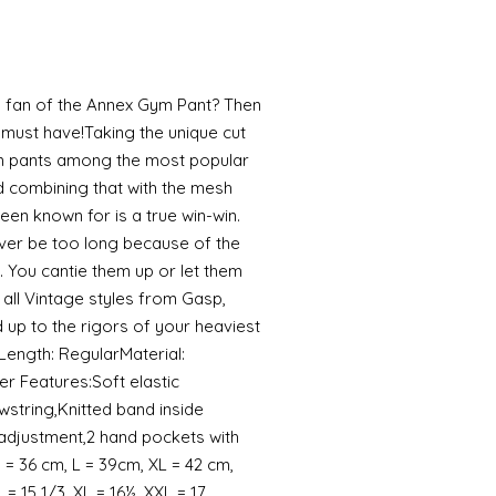
 fan of the Annex Gym Pant? Then
must have!Taking the unique cut
ym pants among the most popular
d combining that with the mesh
een known for is a true win-win.
ever be too long because of the
. You cantie them up or let them
 all Vintage styles from Gasp,
up to the rigors of your heaviest
Length: RegularMaterial:
er Features:Soft elastic
wstring,Knitted band inside
adjustment,2 hand pockets with
 = 36 cm, L = 39cm, XL = 42 cm,
 = 15 1/3, XL = 16½, XXL = 17