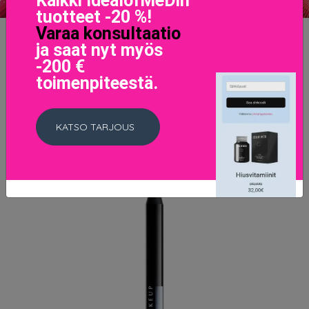
Kaikki IdealofMeDin
tuotteet -20 %!
Varaa konsultaatio
NYX Professional Makeup - Love Lust Disco Shadow
ja saat nyt myös
Palette - 01 Livin Lash
-200 €
27.95 EUR
toimenpiteestä.
LISÄTIETOJA
KATSO TARJOUS