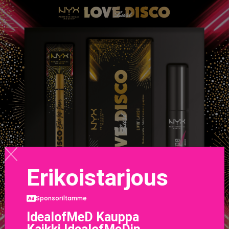
Erikoistarjous
Sponsoriltamme
IdealofMeD Kauppa