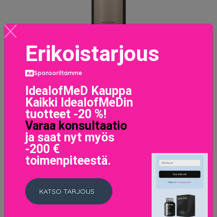
Erikoistarjous
Sponsoriltamme
IdealofMeD Kauppa
Silver Shampoo For Blonde Hair Silver shampoo for
blonde Hair
Kaikki IdealofMeDin
20 EUR
tuotteet -20 %!
25 EUR
Varaa konsultaatio
ja saat nyt myös
LISÄTIETOJA
-200 €
toimenpiteestä.
KATSO TARJOUS