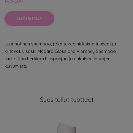
14.5 EUR
LISÄTIETOJA
Luonnollinen shampoo, joka tekee hiuksista tuuheat ja
kiiltävät. Lisäski Mádara Gloss and Vibrancy Shampoo
rauhoittaa herkkää hiuspohjaa ja ehkäisee latvojen
kuivumista.
Suositellut tuotteet