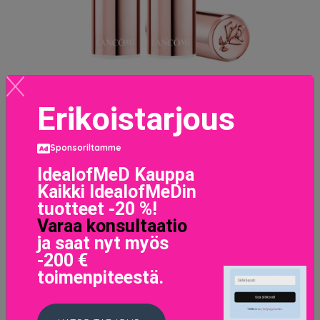
Erikoistarjous
L'Absolu Mademoiselle Shine Lipstick 157 Mademoiselle
Stands Out
34.8 EUR
Sponsoriltamme
IdealofMeD Kauppa
LISÄTIETOJA
Kaikki IdealofMeDin
tuotteet -20 %!
Varaa konsultaatio
ja saat nyt myös
-200 €
toimenpiteestä.