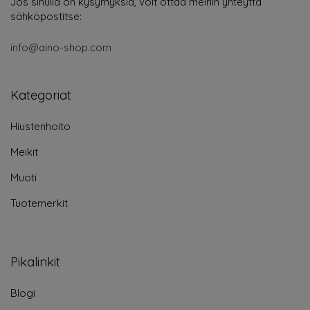
Jos sinulla on kysymyksiä, voit ottaa meihin yhteyttä
sähköpostitse:
info@aino-shop.com
Kategoriat
Hiustenhoito
Meikit
Muoti
Tuotemerkit
Pikalinkit
Blogi