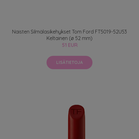
Naisten Silmälasikehykset Tom Ford FT5019-52U53
Keltainen (ø 52 mm)
51 EUR
LISÄTIETOJA