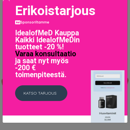
Erikoistarjous
Sponsoriltamme
IdealofMeD Kauppa
Kaikki IdealofMeDin
tuotteet -20 %!
Varaa konsultaatio
ja saat nyt myös
-200 €
toimenpiteestä.
KATSO TARJOUS