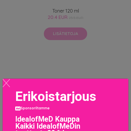
Toner 120 ml
20.4 EUR
25.5 EUR
LISÄTIETOJA
Erikoistarjous
Sponsoriltamme
IdealofMeD Kauppa
Kaikki IdealofMeDin