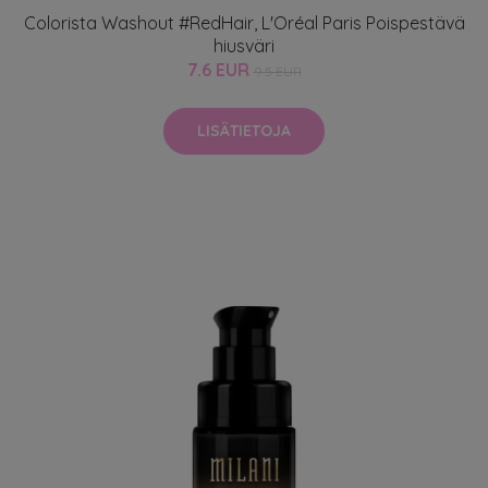
Colorista Washout #RedHair, L'Oréal Paris Poispestävä
hiusväri
7.6 EUR
9.5 EUR
LISÄTIETOJA