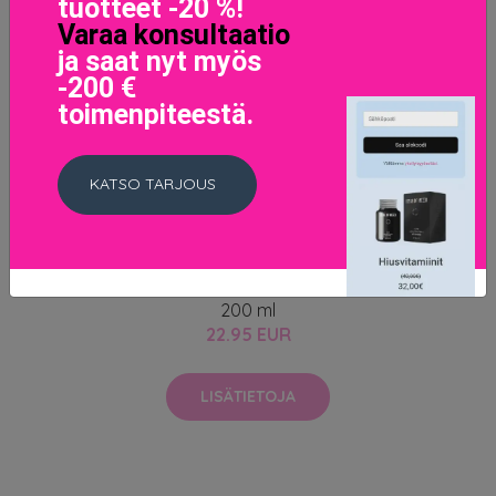
tuotteet -20 %!
Varaa konsultaatio
ja saat nyt myös
-200 €
toimenpiteestä.
KATSO TARJOUS
Lernberger Stafsing - MR LS Grip Powder Spray Men
200 ml
22.95 EUR
LISÄTIETOJA