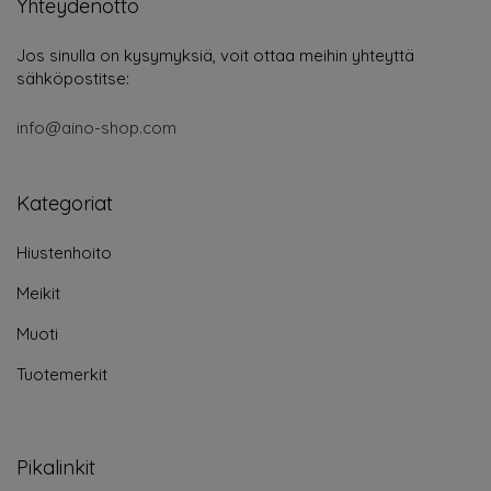
Yhteydenotto
Jos sinulla on kysymyksiä, voit ottaa meihin yhteyttä
sähköpostitse:
info@aino-shop.com
Kategoriat
Hiustenhoito
Meikit
Muoti
Tuotemerkit
Pikalinkit