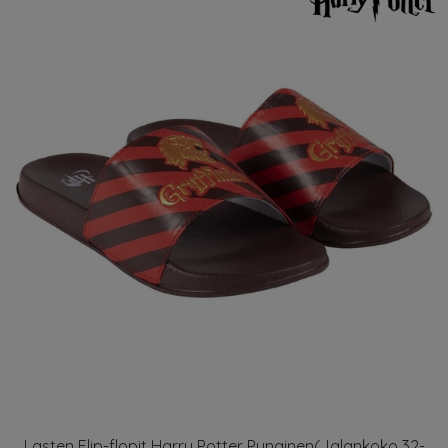
Lasten Flip-flopit Harry Potter Punainen(Jalankoko 32-