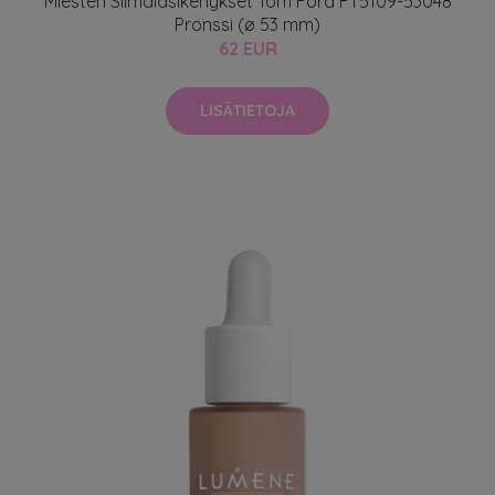
Miesten Silmälasikehykset Tom Ford FT5109-53048
Pronssi (ø 53 mm)
62 EUR
LISÄTIETOJA